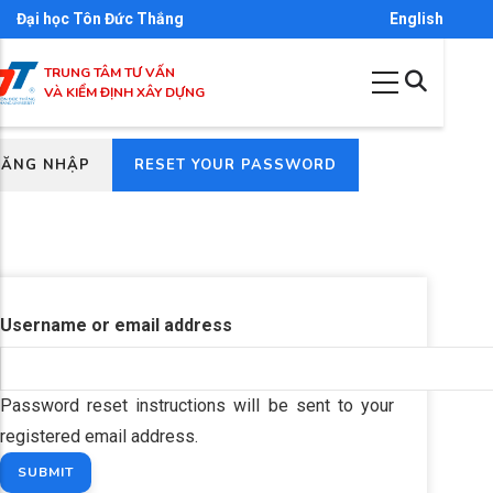
Nhảy
Đại học Tôn Đức Thắng
English
đến
TRUNG TÂM TƯ VẤN
nội
VÀ KIỂM ĐỊNH XÂY DỰNG
dung
(TAB
ĐĂNG NHẬP
RESET YOUR PASSWORD
imary
HOẠT
bs
ĐỘNG)
Username or email address
Password reset instructions will be sent to your
registered email address.