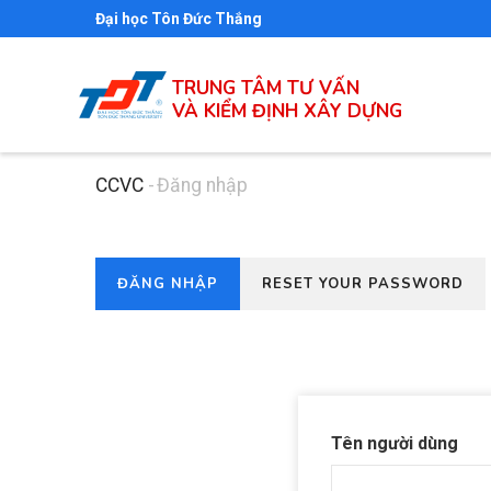
Nhảy
Đại học Tôn Đức Thắng
đến
nội
TRUNG TÂM TƯ VẤN
dung
VÀ KIỂM ĐỊNH XÂY DỰNG
CCVC
-
Đăng nhập
Breadcrumb
(TAB
ĐĂNG NHẬP
RESET YOUR PASSWORD
Primary
HOẠT
tabs
ĐỘNG)
Tên người dùng