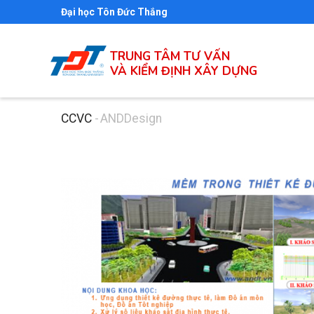
Nhảy
Đại học Tôn Đức Thắng
đến
nội
TRUNG TÂM TƯ VẤN
dung
VÀ KIỂM ĐỊNH XÂY DỰNG
CCVC
-
ANDDesign
Breadcrumb